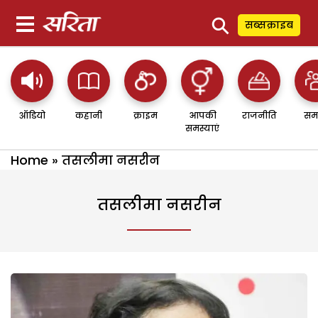
⚲
सब्सक्राइब
ऑडियो
कहानी
क्राइम
आपकी
राजनीति
सम
समस्याएं
Home
»
तसलीमा नसरीन
तसलीमा नसरीन