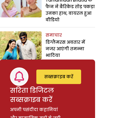
Tamannaah Bhatia के
फैन ने बैरिकेड तोड़ पकड़ा
उनका हाथ, वायरल हुआ
वीडियो
समाचार
डिग्लैमरस अवतार में
नजर आएंगी तमन्ना
भाटिया
सब्सक्राइब करें
सरिता डिजिटल
सब्सक्राइब करें
अपनी पसंदीदा कहानियां