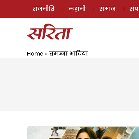
राजनीति
कहानी
समाज
सं
Home
»
तमन्ना भाटिया