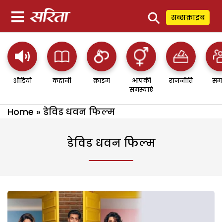
⚲
सब्सक्राइब
ऑडियो
कहानी
क्राइम
आपकी
राजनीति
सम
समस्याएं
Home
»
डेविड धवन फिल्म
डेविड धवन फिल्म