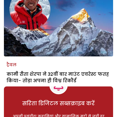
ट्रैवल
कामी रीता शेरपा ने 32वीं बार माउंट एवरेस्ट फतह
किया- तोड़ा अपना ही विश्व रिकौर्ड
सरिता डिजिटल सब्सक्राइब करें
अपनी पसंदीदा कहानियां और सामाजिक मुद्दों से जुड़ी हर