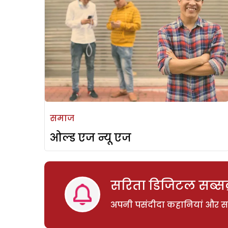
समाज
ओल्ड एज न्यू एज
सरिता डिजिटल सब्सक्
अपनी पसंदीदा कहानियां और साम