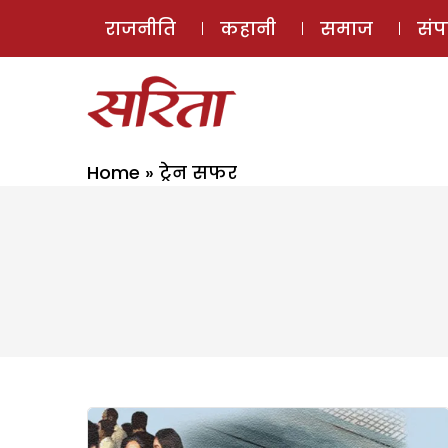
राजनीति
कहानी
समाज
सं
Home
»
ट्रेन सफर