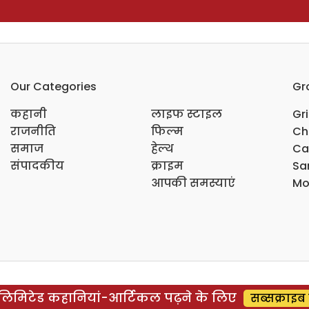
Our Categories
Gr
कहानी
लाइफ स्टाइल
Gr
राजनीति
फिल्म
Ch
समाज
हेल्थ
Ca
संपादकीय
क्राइम
Sar
आपकी समस्याएं
Mo
िमिटेड कहानियां-आर्टिकल पढ़ने के लिए
सब्सक्राइब 