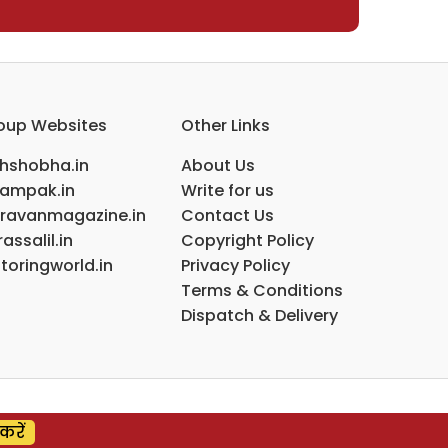
oup Websites
Other Links
ihshobha.in
About Us
ampak.in
Write for us
ravanmagazine.in
Contact Us
assalil.in
Copyright Policy
toringworld.in
Privacy Policy
Terms & Conditions
Dispatch & Delivery
करें