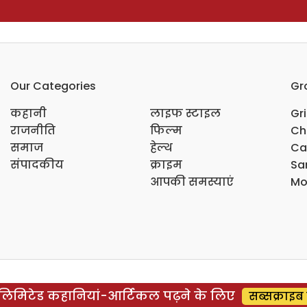
Our Categories
Gr
कहानी
लाइफ स्टाइल
Gr
राजनीति
फिल्म
Ch
समाज
हेल्थ
Ca
संपादकीय
क्राइम
Sar
आपकी समस्याएं
Mo
िमिटेड कहानियां-आर्टिकल पढ़ने के लिए
सब्सक्राइब 