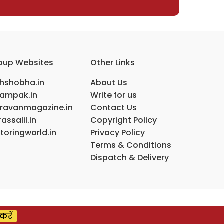
oup Websites
Other Links
ihshobha.in
About Us
ampak.in
Write for us
ravanmagazine.in
Contact Us
assalil.in
Copyright Policy
toringworld.in
Privacy Policy
Terms & Conditions
Dispatch & Delivery
करें