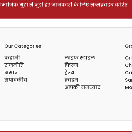
ाजिक मुद्दों से जुड़ी हर जानकारी के लिए सब्सक्राइब करिए
Our Categories
Gr
कहानी
लाइफ स्टाइल
Gr
राजनीति
फिल्म
Ch
समाज
हेल्थ
Ca
संपादकीय
क्राइम
Sar
आपकी समस्याएं
Mo