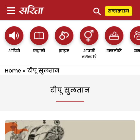
⚲
सब्सक्राइब
ऑडियो
कहानी
क्राइम
आपकी
राजनीति
सम
समस्याएं
Home
»
टीपू सुलतान
टीपू सुलतान