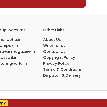
oup Websites
Other Links
ihshobha.in
About Us
ampak.in
Write for us
ravanmagazine.in
Contact Us
assalil.in
Copyright Policy
toringworld.in
Privacy Policy
Terms & Conditions
Dispatch & Delivery
करें