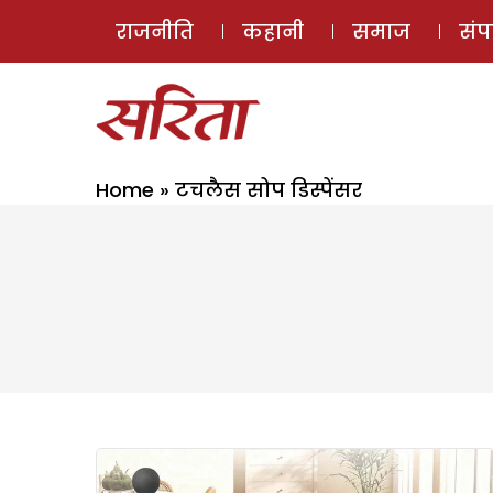
राजनीति
कहानी
समाज
सं
Home
»
टचलैस सोप डिस्पेंसर