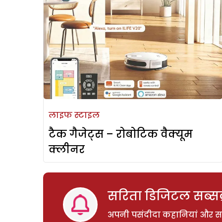
लाइफ स्टाइल
टैक गैजेट्स – रोबोटिक वैक्यूम
क्लीनर
सरिता डिजिटल सब्सक्
अपनी पसंदीदा कहानियां और साम