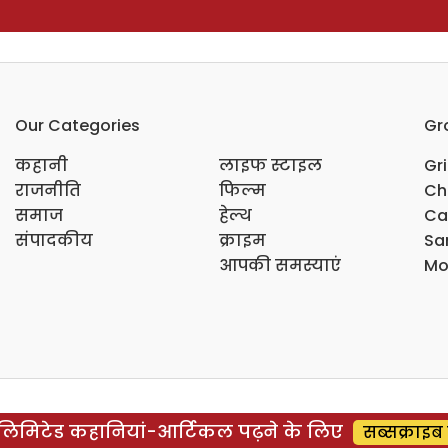
Our Categories
Gr
कहानी
लाइफ स्टाइल
Gr
राजनीति
फिल्म
Ch
समाज
हेल्थ
Ca
संपादकीय
क्राइम
Sar
आपकी समस्याएं
Mo
िमिटेड कहानियां-आर्टिकल पढ़ने के लिए
सब्सक्राइब 