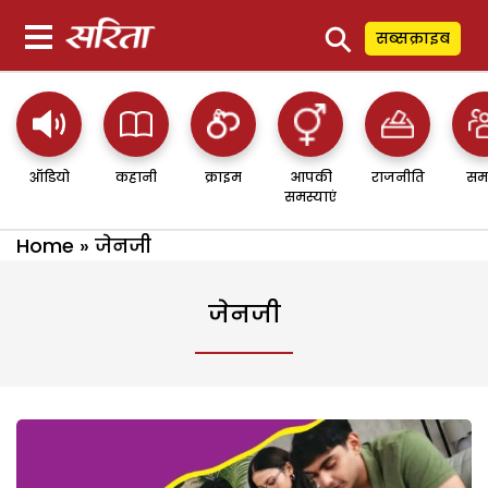
⚲
सब्सक्राइब
ऑडियो
कहानी
क्राइम
आपकी
राजनीति
सम
समस्याएं
Home
»
जेनजी
जेनजी