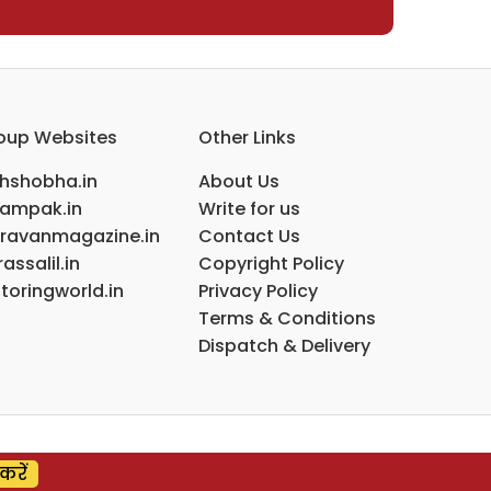
oup Websites
Other Links
ihshobha.in
About Us
ampak.in
Write for us
ravanmagazine.in
Contact Us
assalil.in
Copyright Policy
toringworld.in
Privacy Policy
Terms & Conditions
Dispatch & Delivery
करें