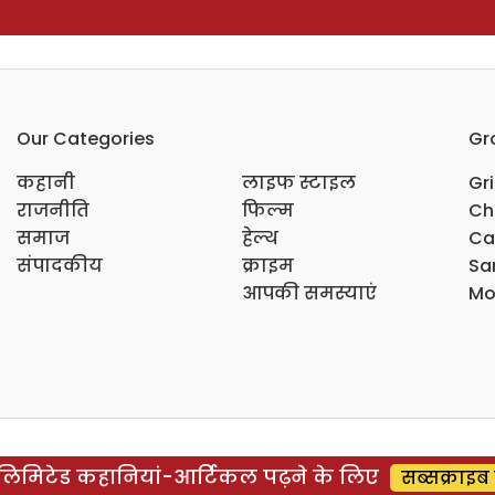
Our Categories
Gr
कहानी
लाइफ स्टाइल
Gr
राजनीति
फिल्म
Ch
समाज
हेल्थ
Ca
संपादकीय
क्राइम
Sar
आपकी समस्याएं
Mo
िमिटेड कहानियां-आर्टिकल पढ़ने के लिए
सब्सक्राइब 