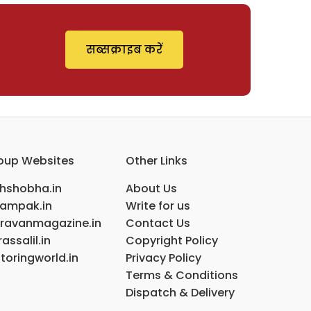
सब्सक्राइब करें
oup Websites
Other Links
ihshobha.in
About Us
ampak.in
Write for us
ravanmagazine.in
Contact Us
assalil.in
Copyright Policy
toringworld.in
Privacy Policy
Terms & Conditions
Dispatch & Delivery