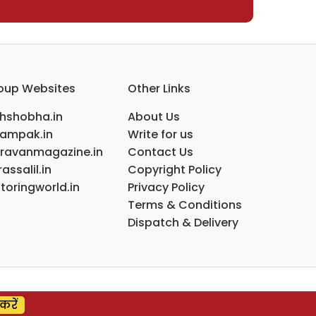
oup Websites
Other Links
ihshobha.in
About Us
ampak.in
Write for us
ravanmagazine.in
Contact Us
assalil.in
Copyright Policy
toringworld.in
Privacy Policy
Terms & Conditions
Dispatch & Delivery
करें