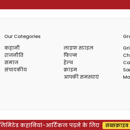
Our Categories
Gr
कहानी
लाइफ स्टाइल
Gr
राजनीति
फिल्म
Ch
समाज
हेल्थ
Ca
संपादकीय
क्राइम
Sar
आपकी समस्याएं
Mo
िमिटेड कहानियां-आर्टिकल पढ़ने के लिए
सब्सक्राइब 