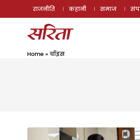
राजनीति
कहानी
समाज
सं
Home
»
चॉइस