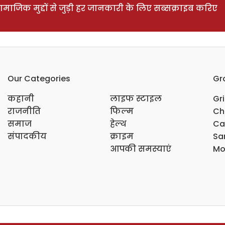
ाजिक मुद्दों से जुड़ी हर जानकारी के लिए सब्सक्राइब करिए
Our Categories
Gr
कहानी
लाइफ स्टाइल
Gr
राजनीति
फिल्म
Ch
समाज
हेल्थ
Ca
संपादकीय
क्राइम
Sar
आपकी समस्याएं
Mo