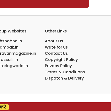
oup Websites
Other Links
ihshobha.in
About Us
ampak.in
Write for us
ravanmagazine.in
Contact Us
assalil.in
Copyright Policy
toringworld.in
Privacy Policy
Terms & Conditions
Dispatch & Delivery
करें