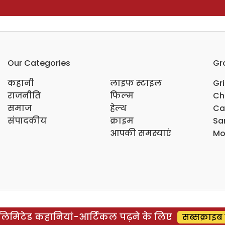
Our Categories
Gr
कहानी
लाइफ स्टाइल
Gr
राजनीति
फिल्म
Ch
समाज
हेल्थ
Ca
संपादकीय
क्राइम
Sar
आपकी समस्याएं
Mo
िमिटेड कहानियां-आर्टिकल पढ़ने के लिए
सब्सक्राइब 