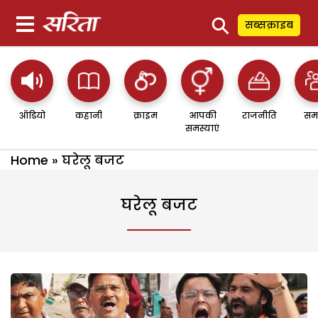
⚲
सब्सक्राइब
ऑडियो
कहानी
क्राइम
आपकी
राजनीति
सम
समस्याएं
Home
»
घरेलू बजट
घरेलू बजट