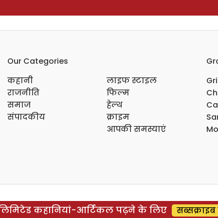
Our Categories
Gr
कहानी
लाइफ स्टाइल
Gr
राजनीति
फिल्म
Ch
समाज
हेल्थ
Ca
संपादकीय
क्राइम
Sar
आपकी समस्याएं
Mo
िमिटेड कहानियां-आर्टिकल पढ़ने के लिए
सब्सक्राइब 