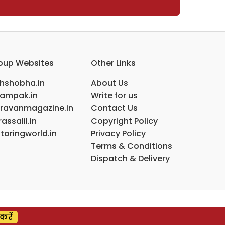
oup Websites
Other Links
ihshobha.in
About Us
ampak.in
Write for us
ravanmagazine.in
Contact Us
assalil.in
Copyright Policy
toringworld.in
Privacy Policy
Terms & Conditions
Dispatch & Delivery
करें