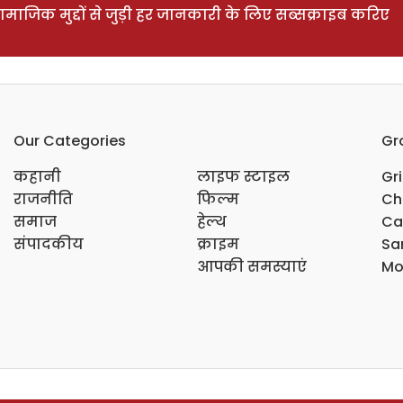
ाजिक मुद्दों से जुड़ी हर जानकारी के लिए सब्सक्राइब करिए
Our Categories
Gr
कहानी
लाइफ स्टाइल
Gr
राजनीति
फिल्म
Ch
समाज
हेल्थ
Ca
संपादकीय
क्राइम
Sar
आपकी समस्याएं
Mo