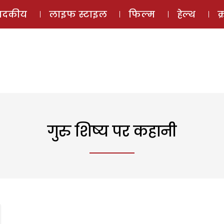
ई-मैगज़ीन
ऑडियो 
पादकीय
लाइफ स्टाइल
फिल्म
हेल्थ
क
गुरु शिष्य पर कहानी