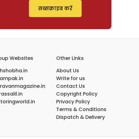
सब्सक्राइब करें
oup Websites
Other Links
ihshobha.in
About Us
ampak.in
Write for us
ravanmagazine.in
Contact Us
assalil.in
Copyright Policy
toringworld.in
Privacy Policy
Terms & Conditions
Dispatch & Delivery