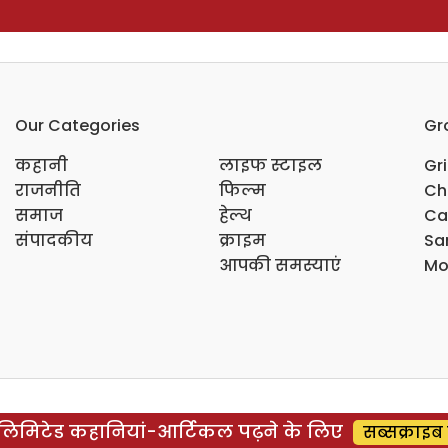
Our Categories
Gr
कहानी
लाइफ स्टाइल
Gr
राजनीति
फिल्म
Ch
समाज
हेल्थ
Ca
संपादकीय
क्राइम
Sar
आपकी समस्याएं
Mo
िमिटेड कहानियां-आर्टिकल पढ़ने के लिए
सब्सक्राइब 