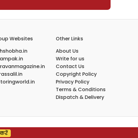
oup Websites
Other Links
ihshobha.in
About Us
ampak.in
Write for us
ravanmagazine.in
Contact Us
assalil.in
Copyright Policy
toringworld.in
Privacy Policy
Terms & Conditions
Dispatch & Delivery
करें