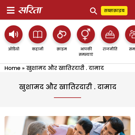
⚲
सब्सक्राइब
ऑडियो
कहानी
क्राइम
आपकी
राजनीति
सम
समस्याएं
Home
»
खुशामद और खातिरदारी . दामाद
खुशामद और खातिरदारी . दामाद