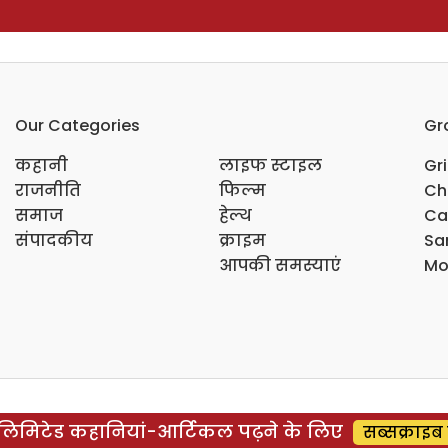
Our Categories
Gr
कहानी
लाइफ स्टाइल
Gr
राजनीति
फिल्म
Ch
समाज
हेल्थ
Ca
संपादकीय
क्राइम
Sar
आपकी समस्याएं
Mo
िमिटेड कहानियां-आर्टिकल पढ़ने के लिए
सब्सक्राइब 