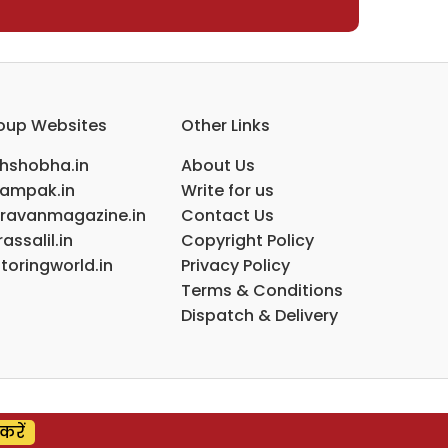
oup Websites
Other Links
ihshobha.in
About Us
ampak.in
Write for us
ravanmagazine.in
Contact Us
assalil.in
Copyright Policy
toringworld.in
Privacy Policy
Terms & Conditions
Dispatch & Delivery
करें