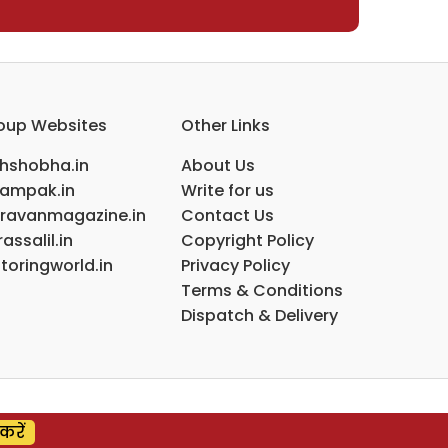
oup Websites
Other Links
ihshobha.in
About Us
ampak.in
Write for us
ravanmagazine.in
Contact Us
assalil.in
Copyright Policy
toringworld.in
Privacy Policy
Terms & Conditions
Dispatch & Delivery
करें