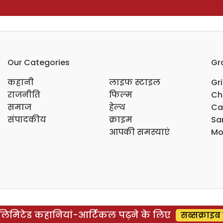
Our Categories
Gr
कहानी
लाइफ स्टाइल
Gr
राजनीति
फिल्म
Ch
समाज
हेल्थ
Ca
संपादकीय
क्राइम
Sar
आपकी समस्याएं
Mo
िमिटेड कहानियां-आर्टिकल पढ़ने के लिए
सब्सक्राइब 