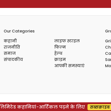
Our Categories
Gr
कहानी
लाइफ स्टाइल
Gr
राजनीति
फिल्म
Ch
समाज
हेल्थ
Ca
संपादकीय
क्राइम
Sar
आपकी समस्याएं
Mo
िमिटेड कहानियां-आर्टिकल पढ़ने के लिए
सब्सक्राइब 