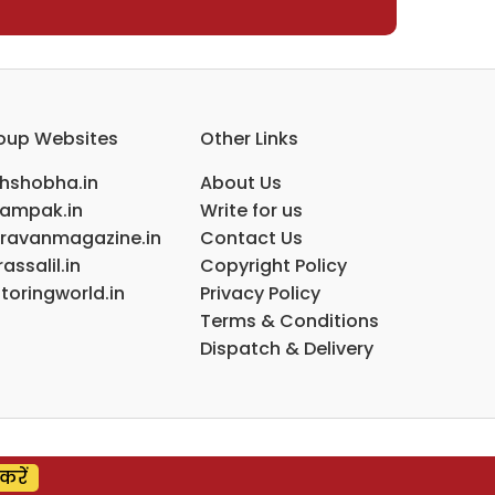
oup Websites
Other Links
ihshobha.in
About Us
ampak.in
Write for us
ravanmagazine.in
Contact Us
assalil.in
Copyright Policy
toringworld.in
Privacy Policy
Terms & Conditions
Dispatch & Delivery
करें