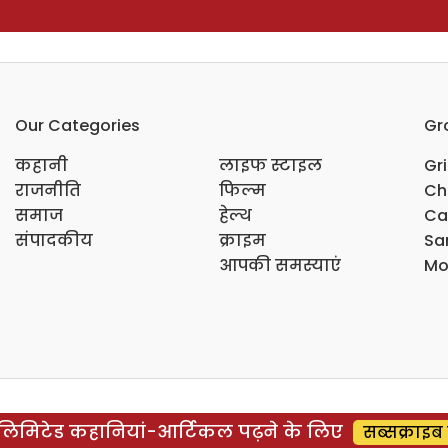
Our Categories
Gr
कहानी
लाइफ स्टाइल
Gr
राजनीति
फिल्म
Ch
समाज
हेल्थ
Ca
संपादकीय
क्राइम
Sar
आपकी समस्याएं
Mo
िमिटेड कहानियां-आर्टिकल पढ़ने के लिए
सब्सक्राइब 