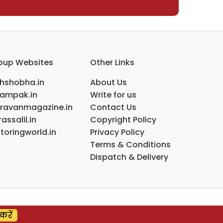
oup Websites
Other Links
ihshobha.in
About Us
ampak.in
Write for us
ravanmagazine.in
Contact Us
assalil.in
Copyright Policy
toringworld.in
Privacy Policy
Terms & Conditions
Dispatch & Delivery
करें