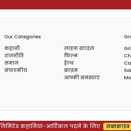
Our Categories
Gr
कहानी
लाइफ स्टाइल
Gr
राजनीति
फिल्म
Ch
समाज
हेल्थ
Ca
संपादकीय
क्राइम
Sar
आपकी समस्याएं
Mo
िमिटेड कहानियां-आर्टिकल पढ़ने के लिए
सब्सक्राइब 