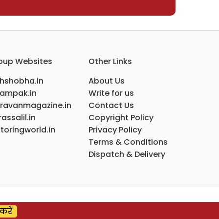
oup Websites
Other Links
ihshobha.in
About Us
ampak.in
Write for us
ravanmagazine.in
Contact Us
assalil.in
Copyright Policy
toringworld.in
Privacy Policy
Terms & Conditions
Dispatch & Delivery
करें