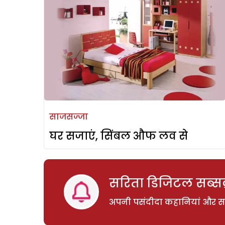
साजसज्जा
घर सजाएं, सिंबल औफ लव से
सरिता डिजिटल सब्सक्
अपनी पसंदीदा कहानियां और साम