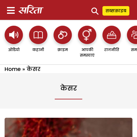
⚲
सब्सक्राइब
ऑडियो
कहानी
क्राइम
आपकी
राजनीति
सम
समस्याएं
Home
»
केसर
केसर