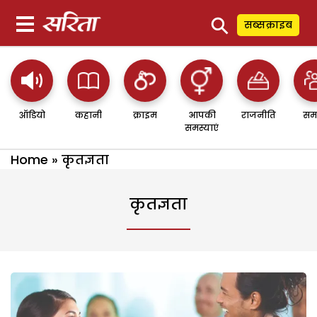
⚲
सब्सक्राइब
ऑडियो
कहानी
क्राइम
आपकी
राजनीति
सम
समस्याएं
Home
»
कृतज्ञता
कृतज्ञता