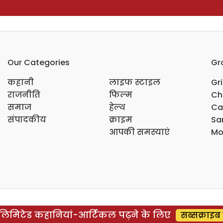
Our Categories
Gr
कहानी
लाइफ स्टाइल
Gr
राजनीति
फिल्म
Ch
समाज
हेल्थ
Ca
संपादकीय
क्राइम
Sar
आपकी समस्याएं
Mo
िमिटेड कहानियां-आर्टिकल पढ़ने के लिए
सब्सक्राइब 