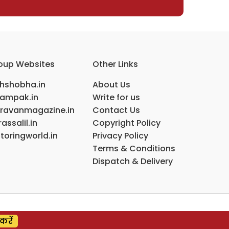
oup Websites
Other Links
ihshobha.in
About Us
ampak.in
Write for us
ravanmagazine.in
Contact Us
assalil.in
Copyright Policy
toringworld.in
Privacy Policy
Terms & Conditions
Dispatch & Delivery
करें