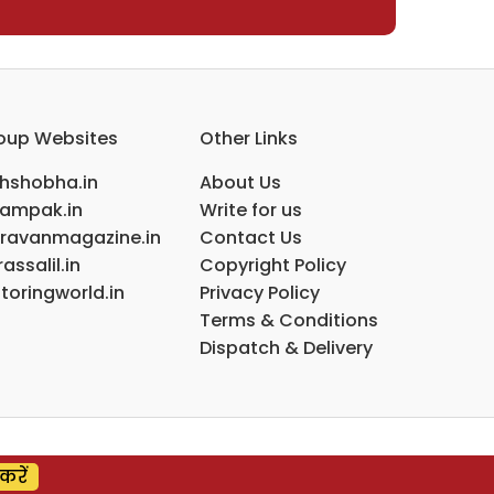
oup Websites
Other Links
ihshobha.in
About Us
ampak.in
Write for us
ravanmagazine.in
Contact Us
assalil.in
Copyright Policy
toringworld.in
Privacy Policy
Terms & Conditions
Dispatch & Delivery
करें