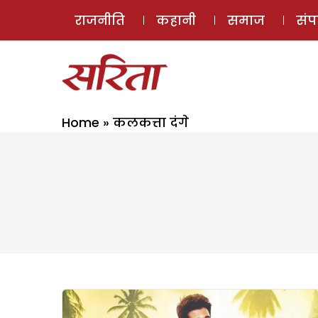
राजनीति
कहानी
समाज
सं
Home
»
कलकत्ता दंगे