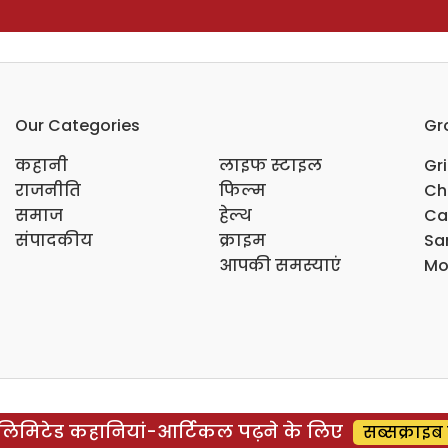
Our Categories
Gr
कहानी
लाइफ स्टाइल
Gr
राजनीति
फिल्म
Ch
समाज
हेल्थ
Ca
संपादकीय
क्राइम
Sar
आपकी समस्याएं
Mo
िमिटेड कहानियां-आर्टिकल पढ़ने के लिए
सब्सक्राइब 