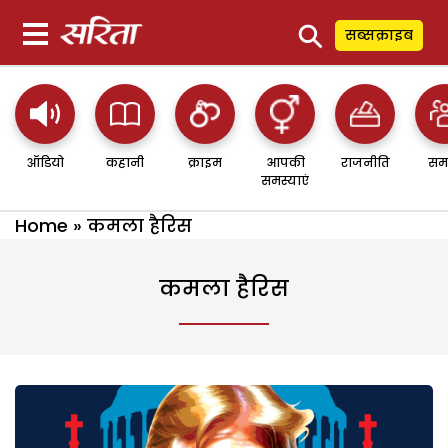
⚲
सब्सक्राइब
ऑडियो
कहानी
क्राइम
आपकी
राजनीति
सम
समस्याएं
Home
»
कमला हैरिस
कमला हैरिस