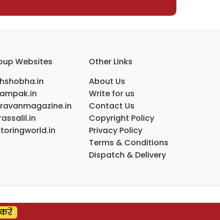
oup Websites
Other Links
ihshobha.in
About Us
ampak.in
Write for us
ravanmagazine.in
Contact Us
assalil.in
Copyright Policy
toringworld.in
Privacy Policy
Terms & Conditions
Dispatch & Delivery
करें