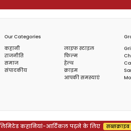
Our Categories
Gr
कहानी
लाइफ स्टाइल
Gr
राजनीति
फिल्म
Ch
समाज
हेल्थ
Ca
संपादकीय
क्राइम
Sar
आपकी समस्याएं
Mo
िमिटेड कहानियां-आर्टिकल पढ़ने के लिए
सब्सक्राइब 