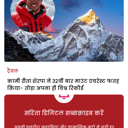
ट्रैवल
कामी रीता शेरपा ने 32वीं बार माउंट एवरेस्ट फतह
किया- तोड़ा अपना ही विश्व रिकौर्ड
सरिता डिजिटल सब्सक्राइब करें
अपनी पसंदीदा कहानियां और सामाजिक मुद्दों से जुड़ी हर