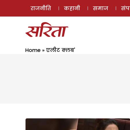
राजनीति
कहानी
समाज
सं
Home
»
एलीट क्लब'