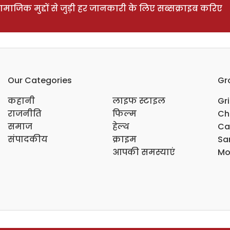
ाजिक मुद्दों से जुड़ी हर जानकारी के लिए सब्सक्राइब करिए
Our Categories
Gr
कहानी
लाइफ स्टाइल
Gr
राजनीति
फिल्म
Ch
समाज
हेल्थ
Ca
संपादकीय
क्राइम
Sar
आपकी समस्याएं
Mo