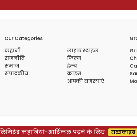
Our Categories
Gr
कहानी
लाइफ स्टाइल
Gr
राजनीति
फिल्म
Ch
समाज
हेल्थ
Ca
संपादकीय
क्राइम
Sar
आपकी समस्याएं
Mo
िमिटेड कहानियां-आर्टिकल पढ़ने के लिए
सब्सक्राइब 