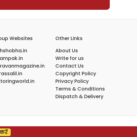
oup Websites
Other Links
ihshobha.in
About Us
ampak.in
Write for us
ravanmagazine.in
Contact Us
assalil.in
Copyright Policy
toringworld.in
Privacy Policy
Terms & Conditions
Dispatch & Delivery
करें