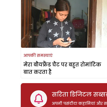
आपकी समस्याएं
मेरा बौयफ्रैंड चैट पर बहुत रोमांटिक
बात करता है
सरिता डिजिटल सब्सक्
अपनी पसंदीदा कहानियां और साम