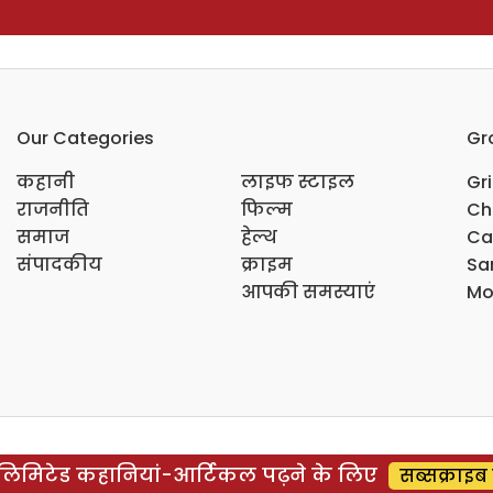
Our Categories
Gr
कहानी
लाइफ स्टाइल
Gr
राजनीति
फिल्म
Ch
समाज
हेल्थ
Ca
संपादकीय
क्राइम
Sar
आपकी समस्याएं
Mo
िमिटेड कहानियां-आर्टिकल पढ़ने के लिए
सब्सक्राइब 