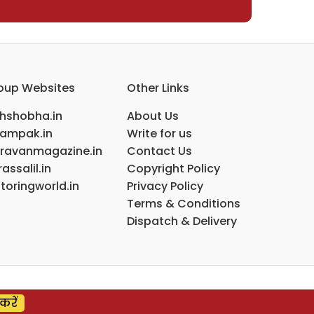
oup Websites
Other Links
ihshobha.in
About Us
ampak.in
Write for us
ravanmagazine.in
Contact Us
assalil.in
Copyright Policy
toringworld.in
Privacy Policy
Terms & Conditions
Dispatch & Delivery
करें