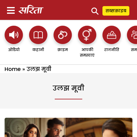
⚲
सब्सक्राइब
ऑडियो
कहानी
क्राइम
आपकी
राजनीति
सम
समस्याएं
Home
»
उलझ मूवी
उलझ मूवी