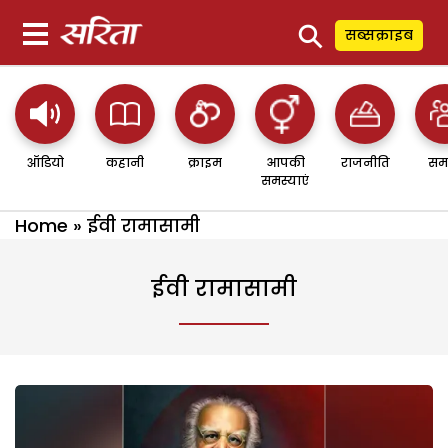
⚲
सब्सक्राइब
ऑडियो
कहानी
क्राइम
आपकी
राजनीति
सम
समस्याएं
Home
»
ईवी रामासामी
ईवी रामासामी