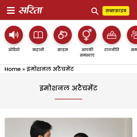
⚲
सब्सक्राइब
ऑडियो
कहानी
क्राइम
आपकी
राजनीति
सम
समस्याएं
Home
»
इमोशनल अटैचमेंट
इमोशनल अटैचमेंट