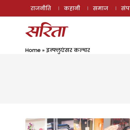
राजनीति
कहानी
समाज
सं
Home
»
इन्फ्लुएंसर कल्चर