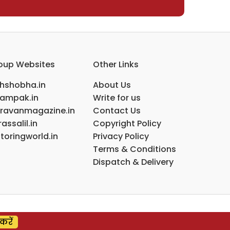
oup Websites
Other Links
ihshobha.in
About Us
ampak.in
Write for us
ravanmagazine.in
Contact Us
assalil.in
Copyright Policy
toringworld.in
Privacy Policy
Terms & Conditions
Dispatch & Delivery
करें