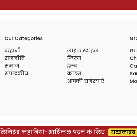
Our Categories
Gr
कहानी
लाइफ स्टाइल
Gr
राजनीति
फिल्म
Ch
समाज
हेल्थ
Ca
संपादकीय
क्राइम
Sar
आपकी समस्याएं
Mo
िमिटेड कहानियां-आर्टिकल पढ़ने के लिए
सब्सक्राइब 