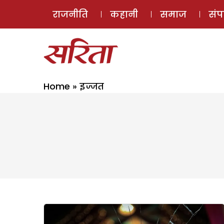
राजनीति
कहानी
समाज
सं
Home
»
इज्जत