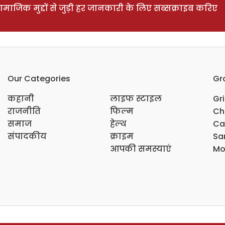
ाजिक मुद्दों से जुड़ी हर जानकारी के लिए सब्सक्राइब करिए
Our Categories
Gr
कहानी
लाइफ स्टाइल
Gr
राजनीति
फिल्म
Ch
समाज
हेल्थ
Ca
संपादकीय
क्राइम
Sar
आपकी समस्याएं
Mo