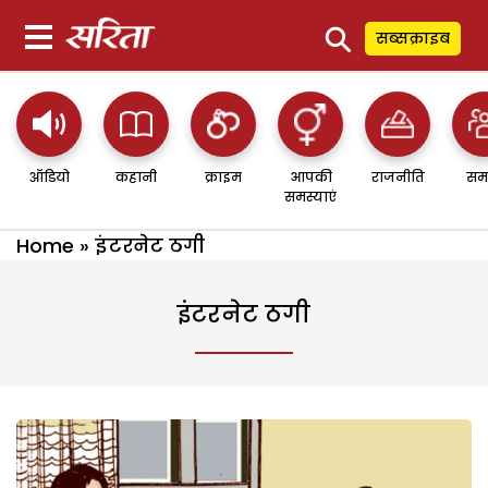
⚲
सब्सक्राइब
ऑडियो
कहानी
क्राइम
आपकी
राजनीति
सम
समस्याएं
Home
»
इंटरनेट ठगी
इंटरनेट ठगी