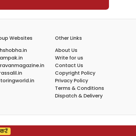
oup Websites
Other Links
ihshobha.in
About Us
ampak.in
Write for us
ravanmagazine.in
Contact Us
assalil.in
Copyright Policy
toringworld.in
Privacy Policy
Terms & Conditions
Dispatch & Delivery
करें