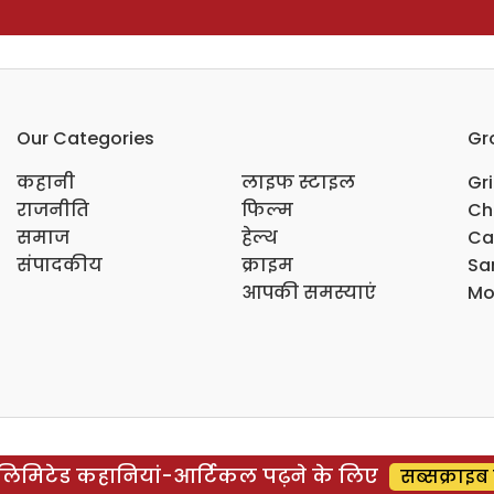
Our Categories
Gr
कहानी
लाइफ स्टाइल
Gr
राजनीति
फिल्म
Ch
समाज
हेल्थ
Ca
संपादकीय
क्राइम
Sar
आपकी समस्याएं
Mo
िमिटेड कहानियां-आर्टिकल पढ़ने के लिए
सब्सक्राइब 