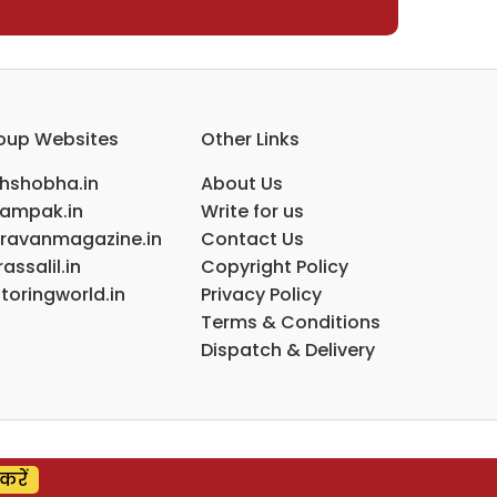
oup Websites
Other Links
ihshobha.in
About Us
ampak.in
Write for us
ravanmagazine.in
Contact Us
assalil.in
Copyright Policy
toringworld.in
Privacy Policy
Terms & Conditions
Dispatch & Delivery
करें