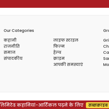
Our Categories
Gr
कहानी
लाइफ स्टाइल
Gr
राजनीति
फिल्म
Ch
समाज
हेल्थ
Ca
संपादकीय
क्राइम
Sar
आपकी समस्याएं
Mo
िमिटेड कहानियां-आर्टिकल पढ़ने के लिए
सब्सक्राइब 