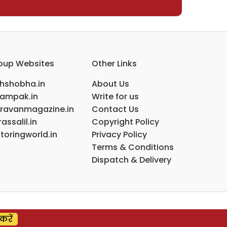
oup Websites
Other Links
ihshobha.in
About Us
ampak.in
Write for us
ravanmagazine.in
Contact Us
assalil.in
Copyright Policy
toringworld.in
Privacy Policy
Terms & Conditions
Dispatch & Delivery
करें