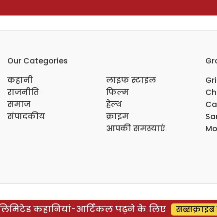
Our Categories
Gr
कहानी
लाइफ स्टाइल
Gr
राजनीति
फिल्म
Ch
समाज
हेल्थ
Ca
संपादकीय
क्राइम
Sar
आपकी समस्याएं
Mo
िमिटेड कहानियां-आर्टिकल पढ़ने के लिए
सब्सक्राइब 