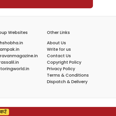
oup Websites
Other Links
ihshobha.in
About Us
ampak.in
Write for us
ravanmagazine.in
Contact Us
assalil.in
Copyright Policy
toringworld.in
Privacy Policy
Terms & Conditions
Dispatch & Delivery
करें