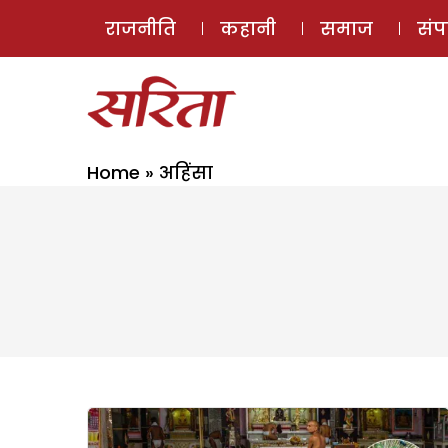
राजनीति
कहानी
समाज
सं
Home
»
अहिंसा