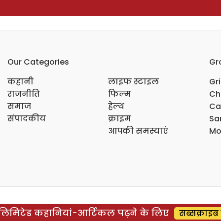
Our Categories
Gr
कहानी
लाइफ स्टाइल
Gr
राजनीति
फिल्म
Ch
समाज
हेल्थ
Ca
संपादकीय
क्राइम
Sar
आपकी समस्याएं
Mo
िमिटेड कहानियां-आर्टिकल पढ़ने के लिए
सब्सक्राइब 