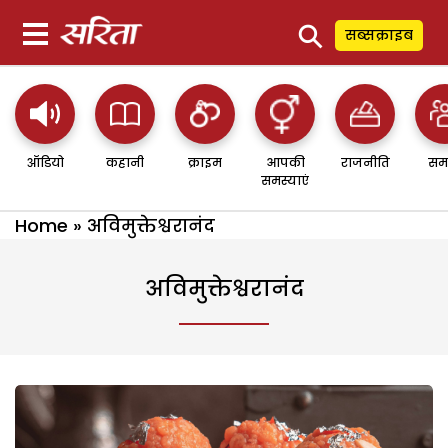
⚲
सब्सक्राइब
ऑडियो
कहानी
क्राइम
आपकी
राजनीति
सम
समस्याएं
Home
»
अविमुक्तेश्वरानंद
अविमुक्तेश्वरानंद